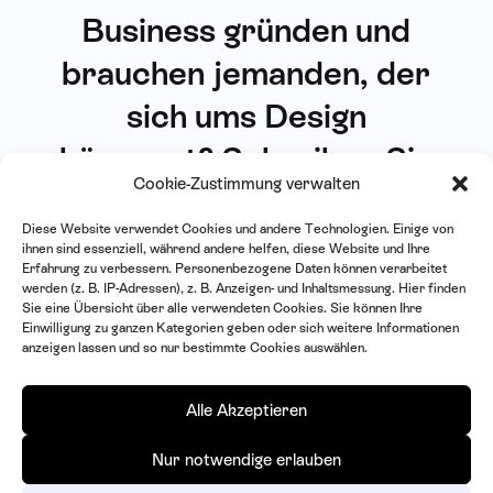
Business gründen und
brauchen jemanden, der
sich ums Design
kümmert? Schreiben Sie
Cookie-Zustimmung verwalten
mir
.
Diese Website verwendet Cookies und andere Technologien. Einige von
punzemail@gmail.com
ihnen sind essenziell, während andere helfen, diese Website und Ihre
Erfahrung zu verbessern.
Personenbezogene Daten können verarbeitet
werden (z. B. IP-Adressen), z. B. Anzeigen- und Inhaltsmessung.
Hier finden
Sie eine Übersicht über alle verwendeten Cookies. Sie können Ihre
Einwilligung zu ganzen Kategorien geben oder sich weitere Informationen
anzeigen lassen und so nur bestimmte Cookies auswählen.
Alle Akzeptieren
Grafikdesign aus Leipzig
.
© 2015–2025
Aileen Burkhardt
.
punzemail@gmail.com
Nur notwendige erlauben